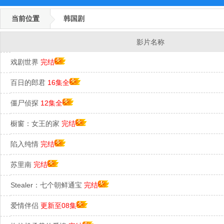
当前位置
韩国剧
影片名称
戏剧世界
完结
百日的郎君
16集全
僵尸侦探
12集全
橱窗：女王的家
完结
陷入纯情
完结
苏里南
完结
Stealer：七个朝鲜通宝
完结
爱情伴侣
更新至08集