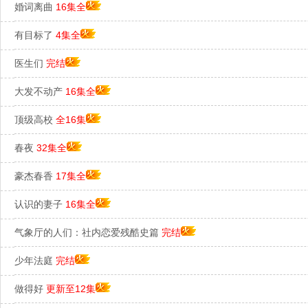
婚词离曲
16集全
有目标了
4集全
医生们
完结
大发不动产
16集全
顶级高校
全16集
春夜
32集全
豪杰春香
17集全
认识的妻子
16集全
气象厅的人们：社内恋爱残酷史篇
完结
少年法庭
完结
做得好
更新至12集