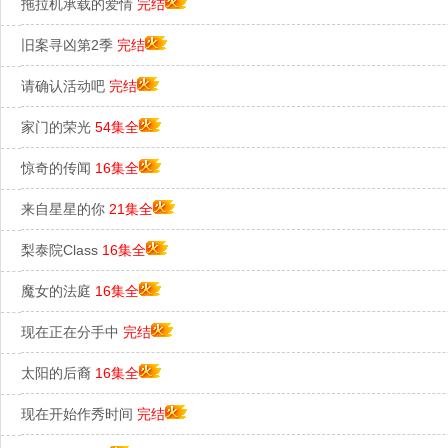
拖拉机承载的爱情
完结
旧案寻凶第2季
完结
请确认活动吧
完结
家门的荣光
54集全
惊奇的传闻
16集全
来自星星的你
21集全
梨泰院Class
16集全
魔女的法庭
16集全
现在正在分手中
完结
太阳的后裔
16集全
现在开始作秀时间
完结