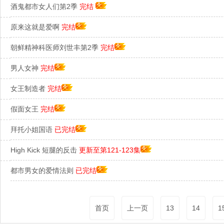
酒鬼都市女人们第2季
完结
原来这就是爱啊
完结
朝鲜精神科医师刘世丰第2季
完结
男人女神
完结
女王制造者
完结
假面女王
完结
拜托小姐国语
已完结
High Kick 短腿的反击
更新至第121-123集
都市男女的爱情法则
已完结
首页
上一页
13
14
1