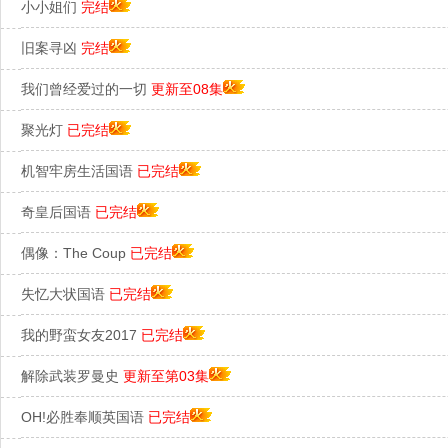
小小姐们
完结
旧案寻凶
完结
我们曾经爱过的一切
更新至08集
聚光灯
已完结
机智牢房生活国语
已完结
奇皇后国语
已完结
偶像：The Coup
已完结
失忆大状国语
已完结
我的野蛮女友2017
已完结
解除武装罗曼史
更新至第03集
OH!必胜奉顺英国语
已完结