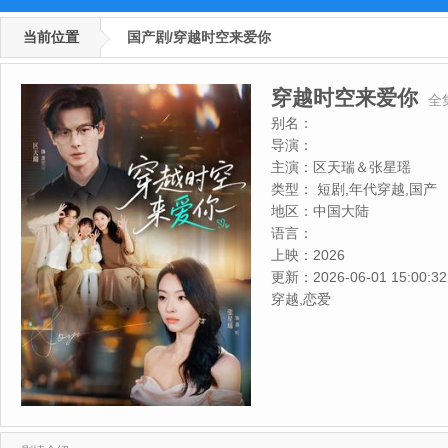
当前位置
国产剧/穿越时空来爱你
穿越时空来爱你
全
别名：
导演：
主演：
区天瑞＆张星瑶
类型：
短剧,年代穿越,国产
地区：
中国大陆
语言：
上映：
2026
更新：
2026-06-01 15:00:32
穿越,恋爱