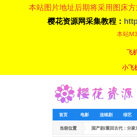
本站图片地址后期将采用图床方
樱花资源网采集教程：
htt
本站M3U8
飞机
小飞机
首页
电影
连续剧
综艺
当前位置
国产剧/重回古代：分家