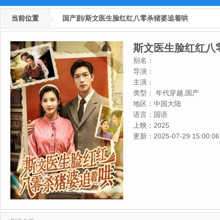
当前位置
国产剧/斯文医生脸红红八零杀猪婆追着哄
斯文医生脸红红八
别名：
导演：
主演：
类型：
年代穿越,国产
地区：
中国大陆
语言：
国语
上映：
2025
更新：
2025-07-29 15:00:06