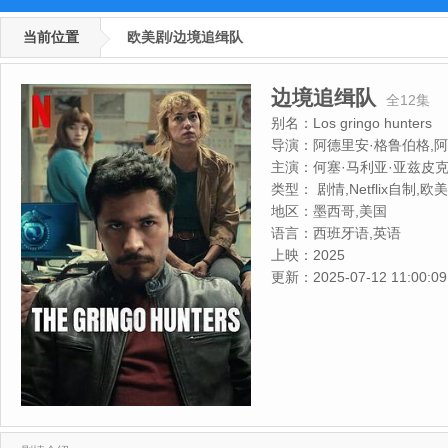
当前位置
欧美剧/边境追缉队
边境追缉队
全12集
别名：
Los gringo hunters
导演：
阿德里安·格鲁伯格,
尔·洛约,娜妲莉雅·贝莉丝坦
主演：
何塞·马利亚·亚兹皮克
梅拉·埃莫西约,曼努埃尔·马萨尔瓦,
类型：
剧情,Netflix自制,欧美
托·科特思法基
地区：
墨西哥,美国
斯,Dagoberto,Gama,Regina
语言：
西班牙语,英语
戴维拉
上映：
2025
更新：
2025-07-12 11:00:09