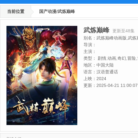
当前位置
国产动漫/武炼巅峰
武炼巅峰
更新至48集
别名：
武炼巅峰动画版,武炼
导演：
主演：
类型：
剧情,动画,奇幻,冒险
地区：
中国大陆
语言：
汉语普通话
上映：
2024
更新：
2025-04-21 11:00:07