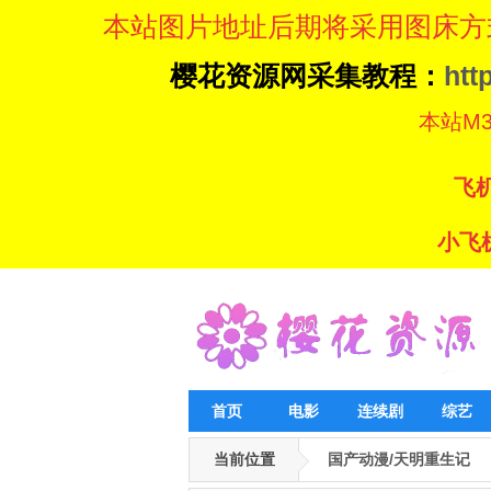
本站图片地址后期将采用图床方
樱花资源网采集教程：
htt
本站M3U8
飞机
小飞机
首页
电影
连续剧
综艺
当前位置
国产动漫/天明重生记