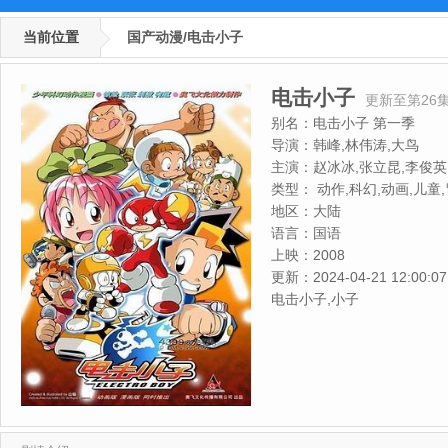
当前位置
国产动漫/电击小子
电击小子
更新至第26
别名：
电击小子 第一季
导演：
韩峰,林伟涛,大鸟
主演：
赵冰冰,张立昆,李俊英
咪娜,田玉清
类型：
动作,科幻,动画,儿童
地区：
大陆
语言：
国语
上映：
2008
更新：
2024-04-21 12:00:07
电击小子,小子