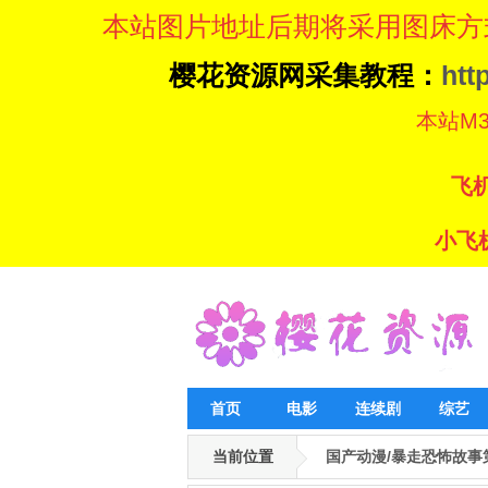
本站图片地址后期将采用图床方
樱花资源网采集教程：
htt
本站M3U8
飞机
小飞机
首页
电影
连续剧
综艺
当前位置
国产动漫/暴走恐怖故事