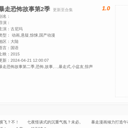
1.0
暴走恐怖故事第2季
更新至合集
别名：
导演：
主演：
古尼玛
类型：
动画,悬疑,惊悚,国产动漫
地区：
大陆
语言：
国语
上映：
2015
更新：
2024-04-21 12:00:07
暴走恐怖故事第二季,恐怖,故事,...,暴走式,小盆友,惊声
横飞？不！ 七夜怪谈式的沉重气氛？未必。 暴走漫画倾力打造午